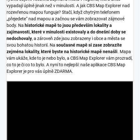
vypadají úplně jinak než v minulosti. A jak CBS Map Explorer nad
rozevřenou mapou funguje? Stačí, když chytrým telefonem
„přejedete“ nad mapou a začnou se vám zobrazovat zájmové
body. Na
historické mapě to jsou především lokality a
zajímavosti, které v minulosti existovaly a do dnešní doby se
nedochovaly
, a zároveň zde jsou zobrazeny i obce a města se
svou bohatou historií. Na
současné mapě si zase zobrazíte
zejména lokality, které byste na historické mapě nenašli
. Mapa
vám ukáže, kde to je nebo bylo, a CBS Map Explorer vám prozradí,
co to je či co to bylo. A nyní to nejlepší: naše aplikace CBS Map
Explorer je pro vás úplně ZDARMA.