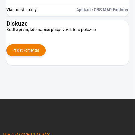
Vlastnosti mapy
:
Aplikace CBS MAP Explorer
Diskuze
Buďte první, kdo napíše příspěvek k této položce.
Přidat komentář
Z
á
p
a
t
í
INFORMACE PRO VÁS