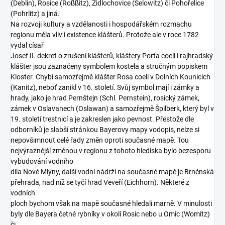
(Deblin), Rosice (Roßßitz), Židlochovice (Selowitz) či Pohořelice
(Pohrlitz) a jiná.
Na rozvoji kultury a vzdělanosti i hospodářském rozmachu
regionu měla vliv i existence klášterů. Protože ale v roce 1782
vydal císař
Josef II. dekret o zrušení klášterů, kláštery Porta coeli i rajhradský
klášter jsou zaznačeny symbolem kostela a stručným popiskem
Kloster. Chybí samozřejmě klášter Rosa coeli v Dolních Kounicích
(Kanitz), neboť zanikl v 16. století. Svůj symbol mají i zámky a
hrady, jako je hrad Pernštejn (Schl. Pernstein), rosický zámek,
zámek v Oslavanech (Oslawan) a samozřejmě Špilberk, který byl v
19. století trestnicí a je zakreslen jako pevnost. Přestože dle
odborníků je slabší stránkou Bayerovy mapy vodopis, nelze si
nepovšimnout celé řady změn oproti současné mapě. Tou
nejvýraznější změnou v regionu z tohoto hlediska bylo bezesporu
vybudování vodního
díla Nové Mlýny, další vodní nádrží na současné mapě je Brněnská
přehrada, nad níž se tyčí hrad Veveří (Eichhorn). Některé z
vodních
ploch bychom však na mapě současné hledali marně. V minulosti
byly dle Bayera četné rybníky v okolí Rosic nebo u Omic (Womitz)
či