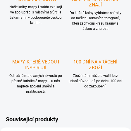
ZNAJÍ
Naše knihy, mapy i móda vznikají
ve spolupráci s místními tvůrci a
Do každé knihy vybíráme snímky
tiskárnami – podporujete českou
od našich i lokálních fotografů,
kvalitu.
kteří zachycují krásu krajiny s
láskou a znalostí.
MAPY, KTERÉ VEDOU I
100 DNÍ NA VRÁCENÍ
INSPIRUJÍ
ZBOŽÍ
Od ručně malovaných skvostů po
Zboží nám můžete vrátit bez
přesné turistické mapy – u nás
udání důvodu až po dobu 100 dní
najdete spojení umění a
od zakoupení.
praktičnosti.
Související produkty