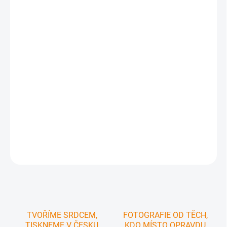
kdysi-a-dnes/
Porovnávací mapa Brněnsko nabízí
jedinečný pohled na vývoj
regionu
. Tato historická a současná mapa umožňuje fascinující
srovnání území během 300 let. Základem porovnávací mapy je
vzácná
Bayerova mapa
Moravy a Rakouského Slezska
.
Její první
výtisk byl realizován v roce
1817
a tento originál podrobné
mědirytinové mapy je současníky považován za nejlepší
kartografické dílo znázorňující zároveň Moravu i Slezsko
.
Poznejte
netradičním pohledem vývoj území dnešního Brněnska díky této
unikátní porovnávací mapě!
DETAILNÍ INFORMACE
ZEPTAT SE
HLÍDAT
TVOŘÍME SRDCEM,
FOTOGRAFIE OD TĚCH,
TISKNEME V ČESKU
KDO MÍSTO OPRAVDU