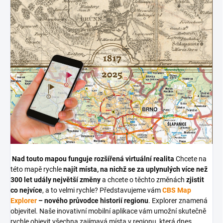
Nad touto mapou funguje rozšířená virtuální realita
Chcete na
této mapě rychle
najít místa, na nichž se za uplynulých více než
300 let udály největší změny
a chcete o těchto změnách
zjistit
co nejvíce
, a to velmi rychle? Představujeme vám
CBS Map
Explorer
– nového průvodce historií regionu
. Explorer znamená
objevitel. Naše inovativní mobilní aplikace vám umožní skutečně
rychle objevit všechna zajímavá místa v regionu, která dnes