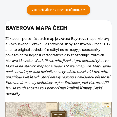
Zobrazit všechny související produkty
BAYEROVA MAPA ČECH
Základem porovnávacích map je vzácná Bayerova mapa Moravy
a Rakouského Slezska. Její první výtisk byl realizován v roce 1817
a tento originál podrobné mědirytinové mapy je současníky
považován za nejlepší kartografické dílo znázorňující zároveň
Moravu i Slezsko.
„Podařilo se nám ji získat pro aktuální výstavu
Morava na starých mapách v našem Muzeu map Zlín. Mapu jsme
naskenovali speciální technikou ve vysokém rozlišení, které nám
umožňuje zvětšit jednotlivé detaily regionu s nevídanou přesností.
Porovnáváme tedy historický region Brněnska před více než 200
lety se současností a to s pomocí nejaktuálnější mapy České
republiky