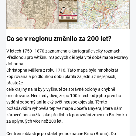
Co se v regionu změnilo za 200 let?
V letech 1750–1870 zaznamenala kartografie velký rozmach.
Předlohou pro většinu mapových děl byla v té době mapa Moravy
Johanna
Christopha Müllera z roku 1716. Tato mapa byla mnohokrát
kopírována a po dlouhou dobu platila za jednu z nejlepších,
přestože
celé krajiny na ní byly vyšinuté ze správné polohy a chybně
orientované. Není tedy divu, že po 100 letech od jejího prvního
vydání odborný ani laický svět neuspokojovala. Těmto
požadavkům vyhověla teprve mapa Josefa Bayera, která nám
zároveň posloužila jako předloha k porovnání změn na Brněnsku
za uplynulých více než 200 let.
Centrem oblasti je po staletí jednoznačně Brno (Brünn). Do