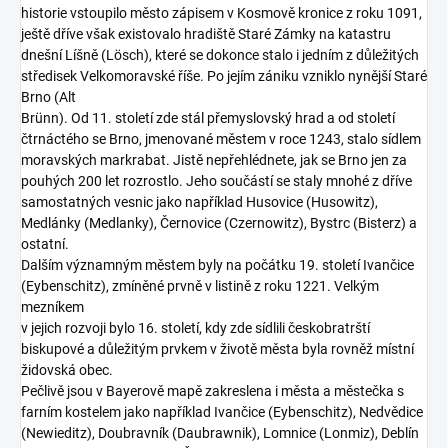
historie vstoupilo město zápisem v Kosmově kronice z roku 1091,
ještě dříve však existovalo hradiště Staré Zámky na katastru
dnešní Líšně (Lösch), které se dokonce stalo i jedním z důležitých
středisek Velkomoravské říše. Po jejím zániku vzniklo nynější Staré
Brno (Alt
Brünn). Od 11. století zde stál přemyslovský hrad a od století
čtrnáctého se Brno, jmenované městem v roce 1243, stalo sídlem
moravských markrabat. Jistě nepřehlédnete, jak se Brno jen za
pouhých 200 let rozrostlo. Jeho součástí se staly mnohé z dříve
samostatných vesnic jako například Husovice (Husowitz),
Medlánky (Medlanky), Černovice (Czernowitz), Bystrc (Bisterz) a
ostatní.
Dalším významným městem byly na počátku 19. století Ivančice
(Eybenschitz), zmíněné prvně v listině z roku 1221. Velkým
mezníkem
v jejich rozvoji bylo 16. století, kdy zde sídlili českobratrští
biskupové a důležitým prvkem v životě města byla rovněž místní
židovská obec.
Pečlivě jsou v Bayerově mapě zakreslena i města a městečka s
farním kostelem jako například Ivančice (Eybenschitz), Nedvědice
(Newieditz), Doubravník (Daubrawnik), Lomnice (Lonmiz), Deblín