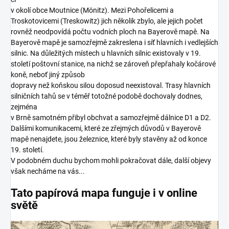
v okolí obce Moutnice (Mönitz). Mezi Pohořelicemi a
Troskotovicemi (Treskowitz) jich několik zbylo, ale jejich počet
rovněž neodpovídá počtu vodních ploch na Bayerově mapě. Na
Bayerově mapě je samozřejmě zakreslena i síť hlavních i vedlejších
silnic. Na důležitých místech u hlavních silnic existovaly v 19.
století poštovní stanice, na nichž se zároveň přepřahaly kočárové
koně, neboť jiný způsob
dopravy než koňskou silou doposud neexistoval. Trasy hlavních
silničních tahů se v téměř totožné podobě dochovaly dodnes,
zejména
v Brně samotném přibyl obchvat a samozřejmě dálnice D1 a D2.
Dalšími komunikacemi, které ze zřejmých důvodů v Bayerově
mapě nenajdete, jsou železnice, které byly stavěny až od konce
19. století.
V podobném duchu bychom mohli pokračovat dále, další objevy
však necháme na vás...
Tato papírová mapa funguje i v online
světě