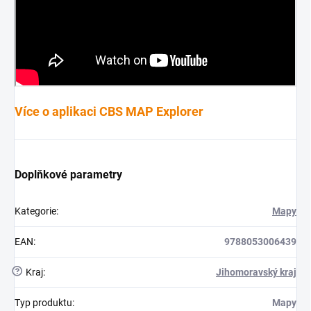
Více o aplikaci CBS MAP Explorer
Doplňkové parametry
Kategorie
:
Mapy
EAN
:
9788053006439
?
Kraj
:
Jihomoravský kraj
Typ produktu
:
Mapy